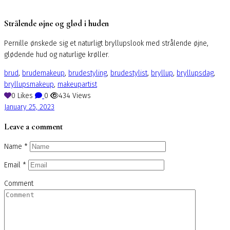
Strålende øjne og glød i huden
Pernille ønskede sig et naturligt bryllupslook med strålende øjne,
glødende hud og naturlige krøller.
brud
,
brudemakeup
,
brudestyling
,
brudestylist
,
bryllup
,
bryllupsdag
,
bryllupsmakeup
,
makeupartist
0
Likes
0
434
Views
January 25, 2023
Leave a comment
Name
*
Email
*
Comment