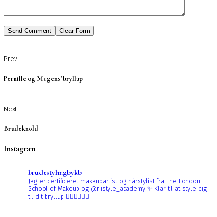
Prev
Pernille og Mogens' bryllup
Next
Brudeknold
Instagram
brudestylingbykb
Jeg er certificeret makeupartist og hårstylist fra The London
School of Makeup og @riistyle_academy ✨
Klar til at style dig
til dit bryllup 👰🏼‍♀️👰🏻‍♀️