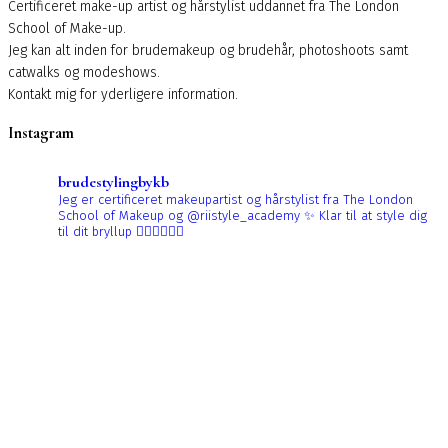
Certificeret make-up artist og hårstylist uddannet fra The London
School of Make-up.
Jeg kan alt inden for brudemakeup og brudehår, photoshoots samt
catwalks og modeshows.
Kontakt mig for yderligere information.
Instagram
brudestylingbykb
Jeg er certificeret makeupartist og hårstylist fra The London
School of Makeup og @riistyle_academy ✨
Klar til at style dig
til dit bryllup 👰🏼‍♀️👰🏻‍♀️