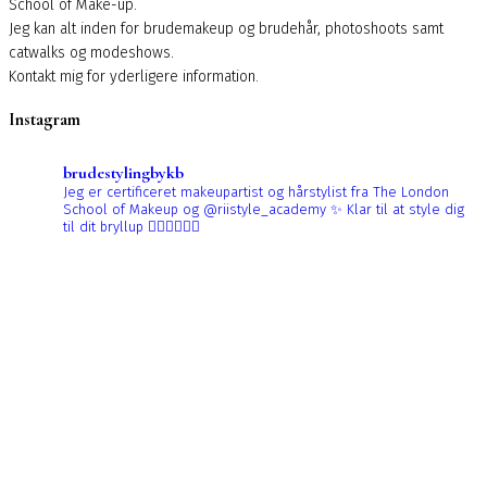
School of Make-up.
Jeg kan alt inden for brudemakeup og brudehår, photoshoots samt
catwalks og modeshows.
Kontakt mig for yderligere information.
Instagram
brudestylingbykb
Jeg er certificeret makeupartist og hårstylist fra The London
School of Makeup og @riistyle_academy ✨
Klar til at style dig
til dit bryllup 👰🏼‍♀️👰🏻‍♀️