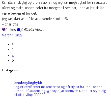
Kamilla er dygtig og professionel, og jeg var meget glad for resultatet.
Håret og make-uppen holdt fra morgen til sen nat, uden at jeg skulle
være bekymret for det.
Jeg kan klart anbefale at anvende Kamilla 🙂
– Charlotte
0
Likes
0
494
Views
March 1, 2022
1
2
Instagram
brudestylingbykb
Jeg er certificeret makeupartist og hårstylist fra The London
School of Makeup og @riistyle_academy ✨
Klar til at style dig
til dit bryllup 👰🏼‍♀️👰🏻‍♀️