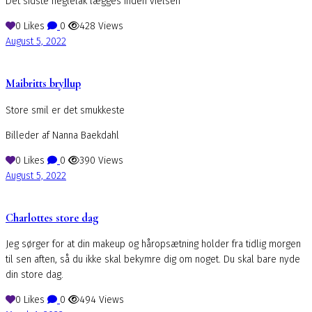
Det sidste neglelak lægges inden vielsen
0
Likes
0
428
Views
August 5, 2022
Maibritts bryllup
Store smil er det smukkeste
Billeder af Nanna Baekdahl
0
Likes
0
390
Views
August 5, 2022
Charlottes store dag
Jeg sørger for at din makeup og håropsætning holder fra tidlig morgen
til sen aften, så du ikke skal bekymre dig om noget. Du skal bare nyde
din store dag.
0
Likes
0
494
Views