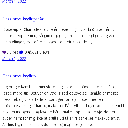
March 1, 2022
Charlottes bryllupshår
Close-up af Charlottes brudehåropsætning. Hvis du ønsker hårpynt i
din brudeopsætning, så guider jeg dig frem til det rigtige valg ved
teststylingen, hvorefter du køber det dit ønskede pynt.
0
Likes
0
521
Views
March 1, 2022
Charlottes bryllup
Jeg brugte Kamilla til min store dag, hvor hun både satte mit hår og
lagde make-up. Det var en utrolig god oplevelse. Kamilla er meget
fleksibel, og vi startede et par uger før brylluppet med en
prøveopsætning af hår og make-up. På bryllupsdagen kom hun hjem til
mig om morgenen og lavede hår + make-uppen. Dette gjorde det
super nemt for mig ikke at skulle ud til en frisør eller make-up artist i
Aarhus by, men kunne sidde i ro og mag derhjemme.