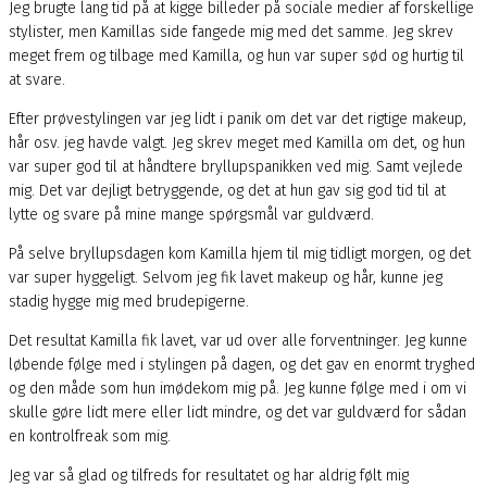
Jeg brugte lang tid på at kigge billeder på sociale medier af forskellige
stylister, men Kamillas side fangede mig med det samme. Jeg skrev
meget frem og tilbage med Kamilla, og hun var super sød og hurtig til
at svare.
Efter prøvestylingen var jeg lidt i panik om det var det rigtige makeup,
hår osv. jeg havde valgt. Jeg skrev meget med Kamilla om det, og hun
var super god til at håndtere bryllupspanikken ved mig. Samt vejlede
mig. Det var dejligt betryggende, og det at hun gav sig god tid til at
lytte og svare på mine mange spørgsmål var guldværd.
På selve bryllupsdagen kom Kamilla hjem til mig tidligt morgen, og det
var super hyggeligt. Selvom jeg fik lavet makeup og hår, kunne jeg
stadig hygge mig med brudepigerne.
Det resultat Kamilla fik lavet, var ud over alle forventninger. Jeg kunne
løbende følge med i stylingen på dagen, og det gav en enormt tryghed
og den måde som hun imødekom mig på. Jeg kunne følge med i om vi
skulle gøre lidt mere eller lidt mindre, og det var guldværd for sådan
en kontrolfreak som mig.
Jeg var så glad og tilfreds for resultatet og har aldrig følt mig