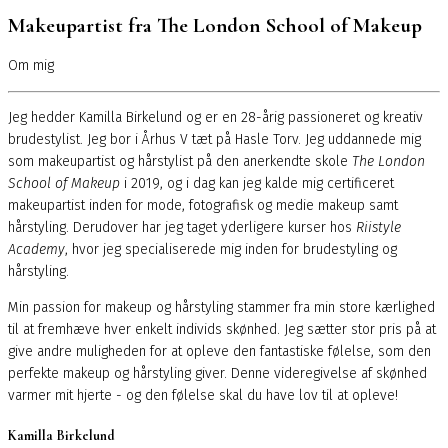
Makeupartist fra The London School of Makeup
Om mig
Jeg hedder Kamilla Birkelund og er en 28-årig passioneret og kreativ
brudestylist. Jeg bor i Århus V tæt på Hasle Torv. Jeg uddannede mig
som makeupartist og hårstylist på den anerkendte skole
The London
School of Makeup
i 2019, og i dag kan jeg kalde mig certificeret
makeupartist inden for mode, fotografisk og medie makeup samt
hårstyling. Derudover har jeg taget yderligere kurser hos
Riistyle
Academy
, hvor jeg specialiserede mig inden for brudestyling og
hårstyling.
Min passion for makeup og hårstyling stammer fra min store kærlighed
til at fremhæve hver enkelt individs skønhed. Jeg sætter stor pris på at
give andre muligheden for at opleve den fantastiske følelse, som den
perfekte makeup og hårstyling giver. Denne videregivelse af skønhed
varmer mit hjerte - og den følelse skal du have lov til at opleve!
Kamilla Birkelund