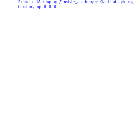
School of Makeup og @riistyle_academy ✨
Klar til at style dig
til dit bryllup 👰🏼‍♀️👰🏻‍♀️