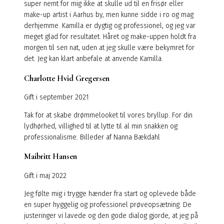
super nemt for mig ikke at skulle ud til en frisør eller
make-up artist i Aarhus by, men kunne sidde i ro og mag
derhjemme. Kamilla er dygtig og professionel, og jeg var
meget glad for resultatet. Håret og make-uppen holdt fra
morgen til sen nat, uden at jeg skulle være bekymret for
det. Jeg kan klart anbefale at anvende Kamilla.
Charlotte Hvid Gregersen
Gift i september 2021
Tak for at skabe drømmelooket til vores bryllup. For din
lydhørhed, villighed til at lytte til al min snakken og
professionalisme. Billeder af Nanna Bækdahl
Maibritt Hansen
Gift i maj 2022
Jeg følte mig i trygge hænder fra start og oplevede både
en super hyggelig og professionel prøveopsætning. De
justeringer vi lavede og den gode dialog gjorde, at jeg på