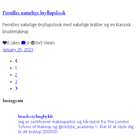
Pernilles naturlige bryllupslook
Pernilles naturlige bryllupslook med naturlige krøller og en klassisk
brudemakeup
0
Likes
0
345
Views
January 25, 2023
1
2
3
Instagram
brudestylingbykb
Jeg er certificeret makeupartist og hårstylist fra The London
School of Makeup og @riistyle_academy ✨
Klar til at style dig
til dit bryllup 👰🏼‍♀️👰🏻‍♀️