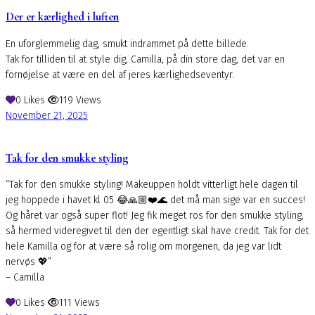
Der er kærlighed i luften
En uforglemmelig dag, smukt indrammet på dette billede.
Tak for tilliden til at style dig, Camilla, på din store dag, det var en
fornøjelse at være en del af jeres kærlighedseventyr.
0
Likes
119
Views
November 21, 2025
Tak for den smukke styling
“Tak for den smukke styling! Makeuppen holdt vitterligt hele dagen til
jeg hoppede i havet kl 05 😂🙏🏼❤️🌊 det må man sige var en succes!
Og håret var også super flot! Jeg fik meget ros for den smukke styling,
så hermed videregivet til den der egentligt skal have credit. Tak for det
hele Kamilla og for at være så rolig om morgenen, da jeg var lidt
nervøs 💖”
– Camilla
0
Likes
111
Views