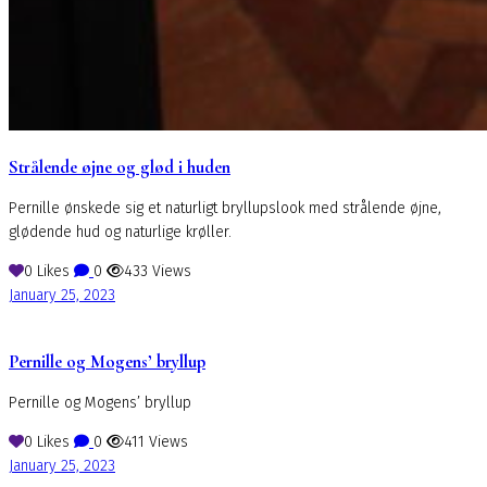
Strålende øjne og glød i huden
Pernille ønskede sig et naturligt bryllupslook med strålende øjne,
glødende hud og naturlige krøller.
0
Likes
0
433
Views
January 25, 2023
Pernille og Mogens’ bryllup
Pernille og Mogens’ bryllup
0
Likes
0
411
Views
January 25, 2023