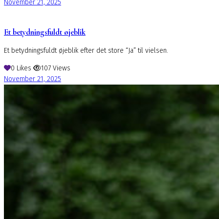
November 21, 2025
Et betydningsfuldt øjeblik
Et betydningsfuldt øjeblik efter det store “Ja” til vielsen.
0
Likes
107
Views
November 21, 2025