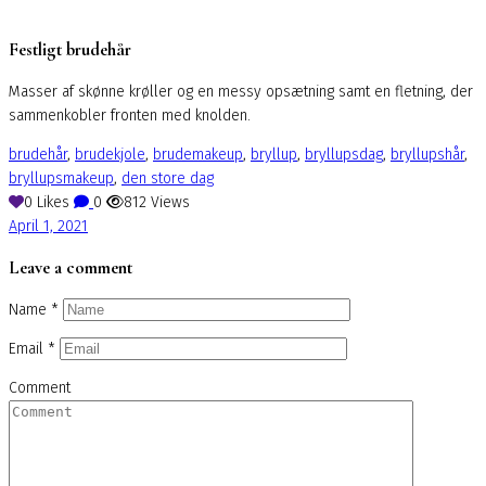
Festligt brudehår
Masser af skønne krøller og en messy opsætning samt en fletning, der
sammenkobler fronten med knolden.
brudehår
,
brudekjole
,
brudemakeup
,
bryllup
,
bryllupsdag
,
bryllupshår
,
bryllupsmakeup
,
den store dag
0
Likes
0
812
Views
April 1, 2021
Leave a comment
Name
*
Email
*
Comment