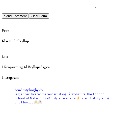
Prev
Klar til dit bryllup
Next
Håropsætning til Bryllupsdagen
Instagram
brudestylingbykb
Jeg er certificeret makeupartist og hårstylist fra The London
School of Makeup og @riistyle_academy
Klar til at style dig
til dit bryllup