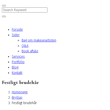
Search
Forside
Sider
Bag om makeupartisten
Q&A
Book aftale
Services
Portfolio
Blog
Kontakt
Festligt brudehår
Homepage
Bryllup
Festligt brudehår