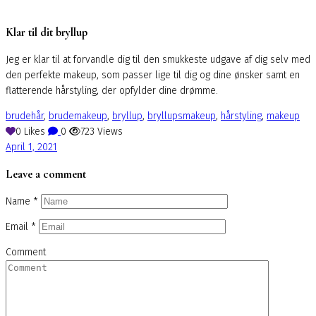
Klar til dit bryllup
Jeg er klar til at forvandle dig til den smukkeste udgave af dig selv med
den perfekte makeup, som passer lige til dig og dine ønsker samt en
flatterende hårstyling, der opfylder dine drømme.
brudehår
,
brudemakeup
,
bryllup
,
bryllupsmakeup
,
hårstyling
,
makeup
0
Likes
0
723
Views
April 1, 2021
Leave a comment
Name
*
Email
*
Comment