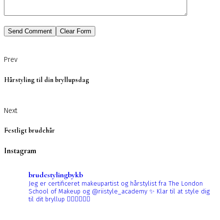
Prev
Hårstyling til din bryllupsdag
Next
Festligt brudehår
Instagram
brudestylingbykb
Jeg er certificeret makeupartist og hårstylist fra The London
School of Makeup og @riistyle_academy ✨
Klar til at style dig
til dit bryllup 👰🏼‍♀️👰🏻‍♀️