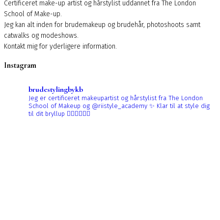
Certificeret make-up artist og hårstylist uddannet fra The London
School of Make-up.
Jeg kan alt inden for brudemakeup og brudehår, photoshoots samt
catwalks og modeshows.
Kontakt mig for yderligere information.
Instagram
brudestylingbykb
Jeg er certificeret makeupartist og hårstylist fra The London
School of Makeup og @riistyle_academy ✨
Klar til at style dig
til dit bryllup 👰🏼‍♀️👰🏻‍♀️