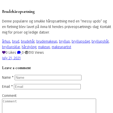
Brudehåropsætning
Denne populære og smukke håropsætning med en “messy updo” og
en fletning blev lavet på Anna til hendes prøveopsætnings-dag. Kontakt
mig for priser og ledige datoer.
århus
,
brud
,
brudehår
,
brudemakeup
,
bryllup
,
bryllupsdag
,
bryllupshår
,
bryllupsklar
,
hårstyling
,
makeup
,
makeupartist
0
Likes
0
510
Views
July 21, 2021
Leave a comment
Name
*
Email
*
Comment