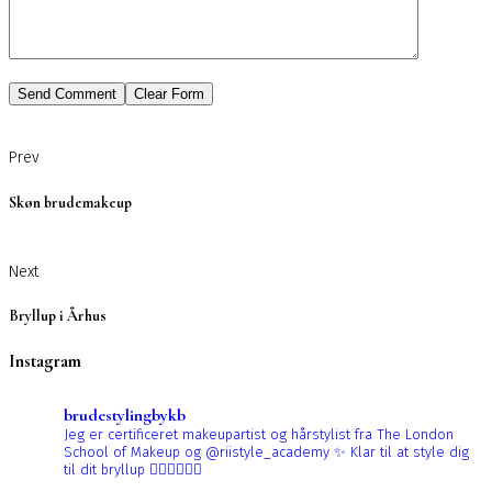
Prev
Skøn brudemakeup
Next
Bryllup i Århus
Instagram
brudestylingbykb
Jeg er certificeret makeupartist og hårstylist fra The London
School of Makeup og @riistyle_academy ✨
Klar til at style dig
til dit bryllup 👰🏼‍♀️👰🏻‍♀️