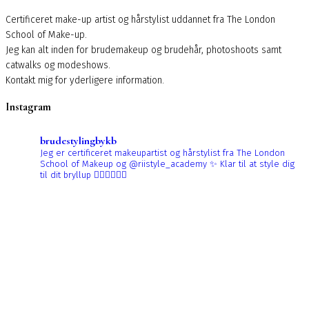
Certificeret make-up artist og hårstylist uddannet fra The London
School of Make-up.
Jeg kan alt inden for brudemakeup og brudehår, photoshoots samt
catwalks og modeshows.
Kontakt mig for yderligere information.
Instagram
brudestylingbykb
Jeg er certificeret makeupartist og hårstylist fra The London
School of Makeup og @riistyle_academy ✨
Klar til at style dig
til dit bryllup 👰🏼‍♀️👰🏻‍♀️