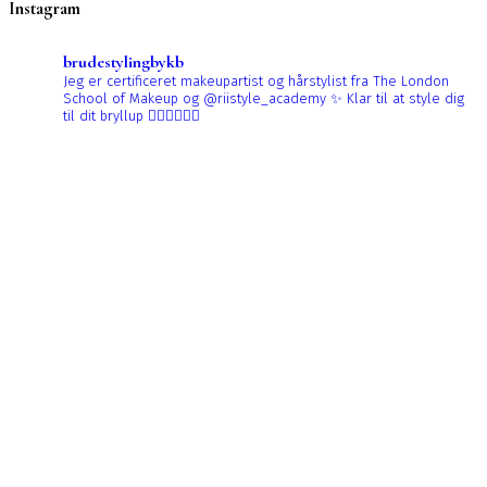
Instagram
brudestylingbykb
Jeg er certificeret makeupartist og hårstylist fra The London
School of Makeup og @riistyle_academy ✨
Klar til at style dig
til dit bryllup 👰🏼‍♀️👰🏻‍♀️