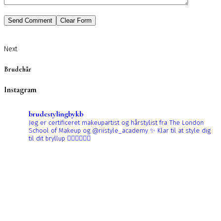
Next
Brudehår
Instagram
brudestylingbykb
Jeg er certificeret makeupartist og hårstylist fra The London
School of Makeup og @riistyle_academy ✨
Klar til at style dig
til dit bryllup 👰🏼‍♀️👰🏻‍♀️