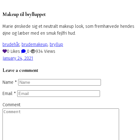
Makeup til brylluppet
Marie ønskede sig et neutralt makeup look, som fremhævede hendes
øjne og læber med en smuk fejlfri hud.
brudehår
,
brudemakeup
,
bryllup
0
Likes
0
934
Views
January 24, 2021
Leave a comment
Name
*
Email
*
Comment