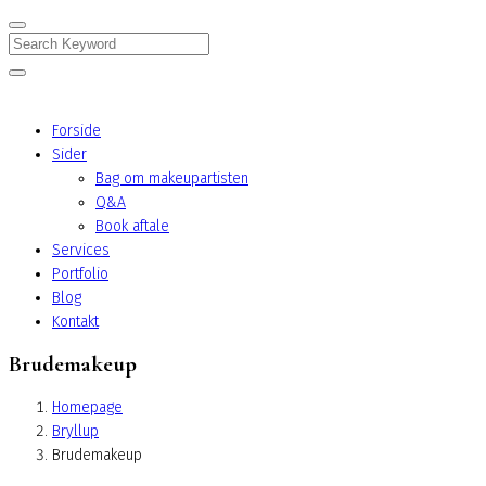
Search
Forside
Sider
Bag om makeupartisten
Q&A
Book aftale
Services
Portfolio
Blog
Kontakt
Brudemakeup
Homepage
Bryllup
Brudemakeup