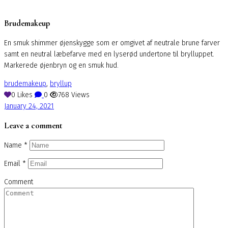
Brudemakeup
En smuk shimmer øjenskygge som er omgivet af neutrale brune farver
samt en neutral læbefarve med en lyserød undertone til brylluppet.
Markerede øjenbryn og en smuk hud.
brudemakeup
,
bryllup
0
Likes
0
768
Views
January 24, 2021
Leave a comment
Name
*
Email
*
Comment