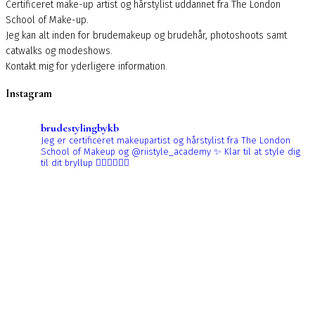
Certificeret make-up artist og hårstylist uddannet fra The London
School of Make-up.
Jeg kan alt inden for brudemakeup og brudehår, photoshoots samt
catwalks og modeshows.
Kontakt mig for yderligere information.
Instagram
brudestylingbykb
Jeg er certificeret makeupartist og hårstylist fra The London
School of Makeup og @riistyle_academy ✨
Klar til at style dig
til dit bryllup 👰🏼‍♀️👰🏻‍♀️