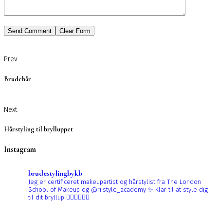
Prev
Brudehår
Next
Hårstyling til brylluppet
Instagram
brudestylingbykb
Jeg er certificeret makeupartist og hårstylist fra The London
School of Makeup og @riistyle_academy ✨
Klar til at style dig
til dit bryllup 👰🏼‍♀️👰🏻‍♀️