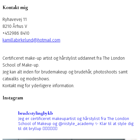
Kontakt mig
Ryhavevej 11
8210 Århus V
+452986 8410
kamillabirkelund@hotmail.com
Certificeret make-up artist og hårstylist uddannet fra The London
School of Make-up.
Jeg kan alt inden for brudemakeup og brudehår, photoshoots samt
catwalks og modeshows.
Kontakt mig for yderligere information.
Instagram
brudestylingbykb
Jeg er certificeret makeupartist og hårstylist fra The London
School of Makeup og @riistyle_academy ✨
Klar til at style dig
til dit bryllup 👰🏼‍♀️👰🏻‍♀️