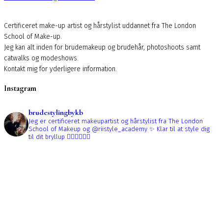
Certificeret make-up artist og hårstylist uddannet fra The London
School of Make-up.
Jeg kan alt inden for brudemakeup og brudehår, photoshoots samt
catwalks og modeshows.
Kontakt mig for yderligere information.
Instagram
brudestylingbykb
Jeg er certificeret makeupartist og hårstylist fra The London
School of Makeup og @riistyle_academy ✨
Klar til at style dig
til dit bryllup 👰🏼‍♀️👰🏻‍♀️