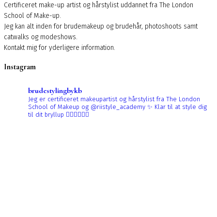
Certificeret make-up artist og hårstylist uddannet fra The London
School of Make-up.
Jeg kan alt inden for brudemakeup og brudehår, photoshoots samt
catwalks og modeshows.
Kontakt mig for yderligere information.
Instagram
brudestylingbykb
Jeg er certificeret makeupartist og hårstylist fra The London
School of Makeup og @riistyle_academy ✨
Klar til at style dig
til dit bryllup 👰🏼‍♀️👰🏻‍♀️