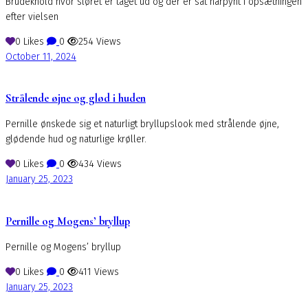
Brudeknold hvor sløret er taget ud og der er sat hårpynt i opsætningen
efter vielsen
0
Likes
0
254
Views
October 11, 2024
Strålende øjne og glød i huden
Pernille ønskede sig et naturligt bryllupslook med strålende øjne,
glødende hud og naturlige krøller.
0
Likes
0
434
Views
January 25, 2023
Pernille og Mogens’ bryllup
Pernille og Mogens’ bryllup
0
Likes
0
411
Views
January 25, 2023