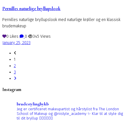
Pernilles naturlige bryllupslook
Pernilles naturlige bryllupslook med naturlige krøller og en klassisk
brudemakeup
0
Likes
0
345
Views
January 25, 2023
1
2
3
Instagram
brudestylingbykb
Jeg er certificeret makeupartist og hårstylist fra The London
School of Makeup og @riistyle_academy ✨
Klar til at style dig
til dit bryllup 👰🏼‍♀️👰🏻‍♀️