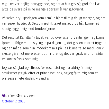
mig. Det var dejligt betryggende, og det at hun gav sig god tid til at
lytte og svare på mine mange spørgsmål var guldværd.
På selve bryllupsdagen kom Kamilla hjem til mig tidligt morgen, og det
var super hyggeligt. Selvom jeg fik lavet makeup og hår, kunne jeg
stadig hygge mig med brudepigerne.
Det resultat Kamilla fik lavet, var ud over alle forventninger. Jeg kunne
løbende følge med i stylingen på dagen, og det gav en enormt tryghed
og den måde som hun imødekom mig på. Jeg kunne følge med i om vi
skulle gøre lidt mere eller lidt mindre, og det var guldværd for sådan
en kontrolfreak som mig.
Jeg var så glad og tilfreds for resultatet og har aldrig følt mig
smukkere! Jeg gik efter et prinsesse look, og jeg følte mig som en
prinsesse hele dagen. – Sandra
0
Likes
134
Views
October 7, 2025