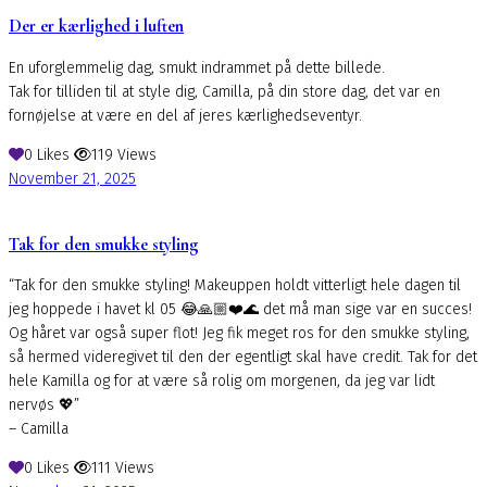
Der er kærlighed i luften
En uforglemmelig dag, smukt indrammet på dette billede.
Tak for tilliden til at style dig, Camilla, på din store dag, det var en
fornøjelse at være en del af jeres kærlighedseventyr.
0
Likes
119
Views
November 21, 2025
Tak for den smukke styling
“Tak for den smukke styling! Makeuppen holdt vitterligt hele dagen til
jeg hoppede i havet kl 05 😂🙏🏼❤️🌊 det må man sige var en succes!
Og håret var også super flot! Jeg fik meget ros for den smukke styling,
så hermed videregivet til den der egentligt skal have credit. Tak for det
hele Kamilla og for at være så rolig om morgenen, da jeg var lidt
nervøs 💖”
– Camilla
0
Likes
111
Views