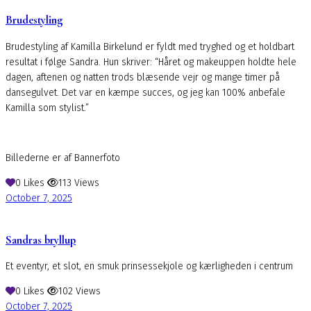
Brudestyling
Brudestyling af Kamilla Birkelund er fyldt med tryghed og et holdbart
resultat i følge Sandra. Hun skriver: “Håret og makeuppen holdte hele
dagen, aftenen og natten trods blæsende vejr og mange timer på
dansegulvet. Det var en kæmpe succes, og jeg kan 100% anbefale
Kamilla som stylist.”
Billederne er af Bannerfoto
0
Likes
113
Views
October 7, 2025
Sandras bryllup
Et eventyr, et slot, en smuk prinsessekjole og kærligheden i centrum
0
Likes
102
Views
October 7, 2025