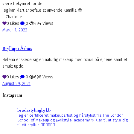
være bekymret for det.
Jeg kan klart anbefale at anvende Kamilla 🙂
– Charlotte
0
Likes
0
494
Views
March 1, 2022
Bryllup i Århus
Helena ønskede sig en naturlig makeup med fokus på øjnene samt et
smukt updo.
0
Likes
0
698
Views
August 29, 2021
Instagram
brudestylingbykb
Jeg er certificeret makeupartist og hårstylist fra The London
School of Makeup og @riistyle_academy ✨
Klar til at style dig
til dit bryllup 👰🏼‍♀️👰🏻‍♀️