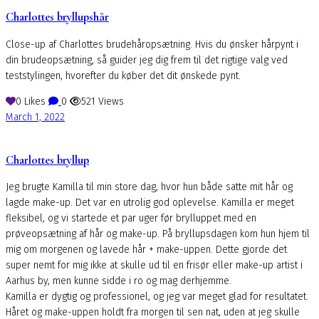
Charlottes bryllupshår
Close-up af Charlottes brudehåropsætning. Hvis du ønsker hårpynt i
din brudeopsætning, så guider jeg dig frem til det rigtige valg ved
teststylingen, hvorefter du køber det dit ønskede pynt.
0
Likes
0
521
Views
March 1, 2022
Charlottes bryllup
Jeg brugte Kamilla til min store dag, hvor hun både satte mit hår og
lagde make-up. Det var en utrolig god oplevelse. Kamilla er meget
fleksibel, og vi startede et par uger før brylluppet med en
prøveopsætning af hår og make-up. På bryllupsdagen kom hun hjem til
mig om morgenen og lavede hår + make-uppen. Dette gjorde det
super nemt for mig ikke at skulle ud til en frisør eller make-up artist i
Aarhus by, men kunne sidde i ro og mag derhjemme.
Kamilla er dygtig og professionel, og jeg var meget glad for resultatet.
Håret og make-uppen holdt fra morgen til sen nat, uden at jeg skulle