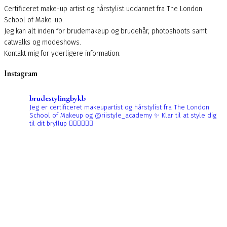
Certificeret make-up artist og hårstylist uddannet fra The London
School of Make-up.
Jeg kan alt inden for brudemakeup og brudehår, photoshoots samt
catwalks og modeshows.
Kontakt mig for yderligere information.
Instagram
brudestylingbykb
Jeg er certificeret makeupartist og hårstylist fra The London
School of Makeup og @riistyle_academy ✨
Klar til at style dig
til dit bryllup 👰🏼‍♀️👰🏻‍♀️