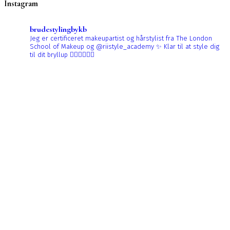
Instagram
brudestylingbykb
Jeg er certificeret makeupartist og hårstylist fra The London
School of Makeup og @riistyle_academy ✨
Klar til at style dig
til dit bryllup 👰🏼‍♀️👰🏻‍♀️