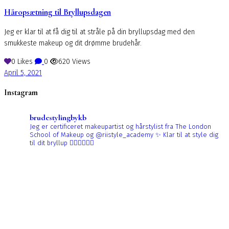
Håropsætning til Bryllupsdagen
Jeg er klar til at få dig til at stråle på din bryllupsdag med den
smukkeste makeup og dit drømme brudehår.
0
Likes
0
620
Views
April 5, 2021
Instagram
brudestylingbykb
Jeg er certificeret makeupartist og hårstylist fra The London
School of Makeup og @riistyle_academy ✨
Klar til at style dig
til dit bryllup 👰🏼‍♀️👰🏻‍♀️