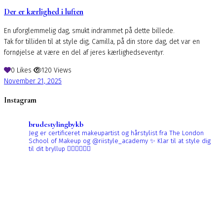
Der er kærlighed i luften
En uforglemmelig dag, smukt indrammet på dette billede.
Tak for tilliden til at style dig, Camilla, på din store dag, det var en
fornøjelse at være en del af jeres kærlighedseventyr.
0
Likes
120
Views
November 21, 2025
Instagram
brudestylingbykb
Jeg er certificeret makeupartist og hårstylist fra The London
School of Makeup og @riistyle_academy ✨
Klar til at style dig
til dit bryllup 👰🏼‍♀️👰🏻‍♀️