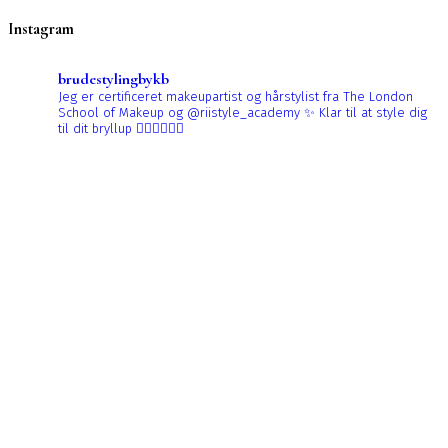
Instagram
brudestylingbykb
Jeg er certificeret makeupartist og hårstylist fra The London
School of Makeup og @riistyle_academy ✨
Klar til at style dig
til dit bryllup 👰🏼‍♀️👰🏻‍♀️