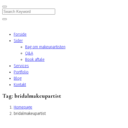
Search
Forside
Sider
Bag om makeupartisten
Q&A
Book aftale
Services
Portfolio
Blog
Kontakt
Tag:
bridalmakeupartist
Homepage
bridalmakeupartist