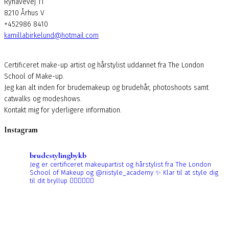
Ryhavevej 11
8210 Århus V
+452986 8410
kamillabirkelund@hotmail.com
Certificeret make-up artist og hårstylist uddannet fra The London
School of Make-up.
Jeg kan alt inden for brudemakeup og brudehår, photoshoots samt
catwalks og modeshows.
Kontakt mig for yderligere information.
Instagram
brudestylingbykb
Jeg er certificeret makeupartist og hårstylist fra The London
School of Makeup og @riistyle_academy ✨
Klar til at style dig
til dit bryllup 👰🏼‍♀️👰🏻‍♀️