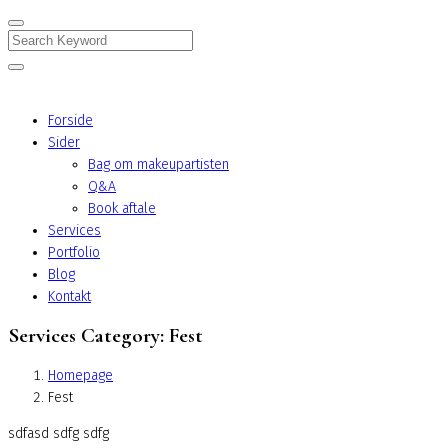
Search
Forside
Sider
Bag om makeupartisten
Q&A
Book aftale
Services
Portfolio
Blog
Kontakt
Services Category:
Fest
Homepage
Fest
sdfasd sdfg sdfg