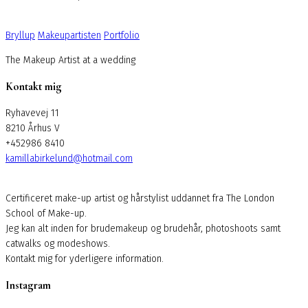
Bryllup
Makeupartisten
Portfolio
The Makeup Artist at a wedding
Kontakt mig
Ryhavevej 11
8210 Århus V
+452986 8410
kamillabirkelund@hotmail.com
Certificeret make-up artist og hårstylist uddannet fra The London
School of Make-up.
Jeg kan alt inden for brudemakeup og brudehår, photoshoots samt
catwalks og modeshows.
Kontakt mig for yderligere information.
Instagram