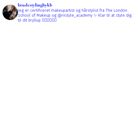
brudestylingbykb
Jeg er certificeret makeupartist og hårstylist fra The London
School of Makeup og @riistyle_academy ✨
Klar til at style dig
til dit bryllup 👰🏼‍♀️👰🏻‍♀️