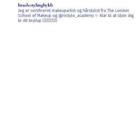
brudestylingbykb
Jeg er certificeret makeupartist og hårstylist fra The London
School of Makeup og @riistyle_academy ✨
Klar til at style dig
til dit bryllup 👰🏼‍♀️👰🏻‍♀️