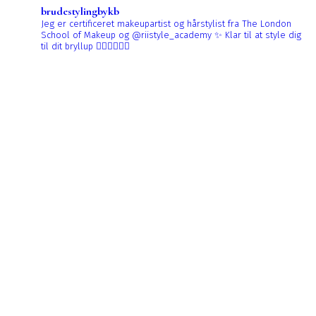
brudestylingbykb
Jeg er certificeret makeupartist og hårstylist fra The London
School of Makeup og @riistyle_academy ✨
Klar til at style dig
til dit bryllup 👰🏼‍♀️👰🏻‍♀️