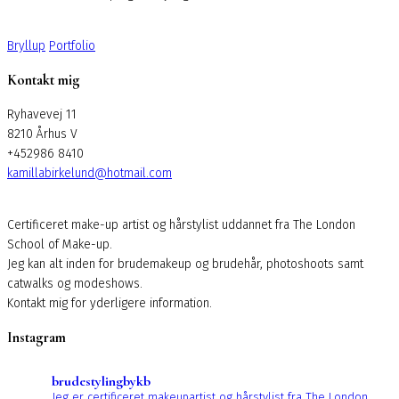
Bryllup
Portfolio
Kontakt mig
Ryhavevej 11
8210 Århus V
+452986 8410
kamillabirkelund@hotmail.com
Certificeret make-up artist og hårstylist uddannet fra The London
School of Make-up.
Jeg kan alt inden for brudemakeup og brudehår, photoshoots samt
catwalks og modeshows.
Kontakt mig for yderligere information.
Instagram
brudestylingbykb
Jeg er certificeret makeupartist og hårstylist fra The London