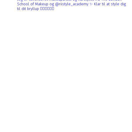
School of Makeup og @riistyle_academy ✨
Klar til at style dig
til dit bryllup 👰🏼‍♀️👰🏻‍♀️