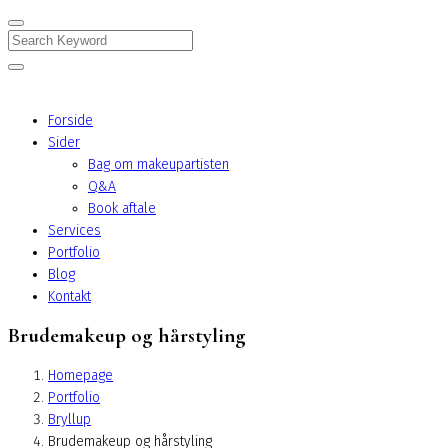
Search
Forside
Sider
Bag om makeupartisten
Q&A
Book aftale
Services
Portfolio
Blog
Kontakt
Brudemakeup og hårstyling
Homepage
Portfolio
Bryllup
Brudemakeup og hårstyling