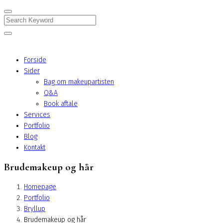
Search
Forside
Sider
Bag om makeupartisten
Q&A
Book aftale
Services
Portfolio
Blog
Kontakt
Brudemakeup og hår
Homepage
Portfolio
Bryllup
Brudemakeup og hår