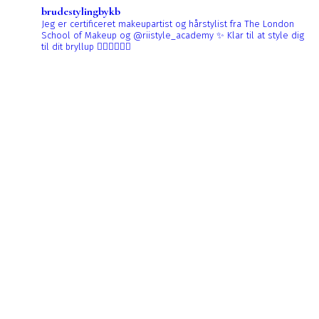
brudestylingbykb
Jeg er certificeret makeupartist og hårstylist fra The London
School of Makeup og @riistyle_academy ✨
Klar til at style dig
til dit bryllup 👰🏼‍♀️👰🏻‍♀️