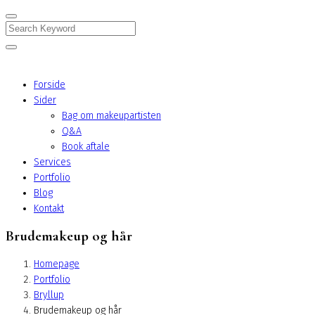
Search
Forside
Sider
Bag om makeupartisten
Q&A
Book aftale
Services
Portfolio
Blog
Kontakt
Brudemakeup og hår
Homepage
Portfolio
Bryllup
Brudemakeup og hår