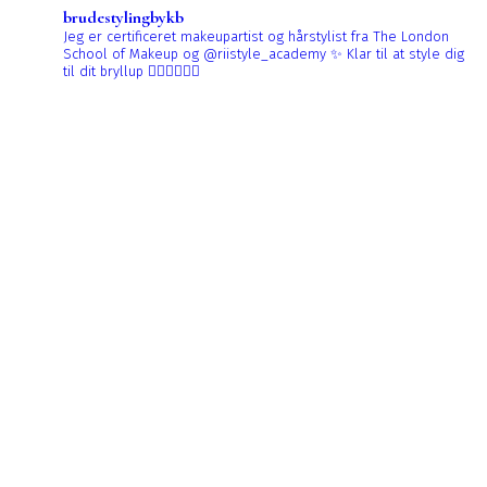
brudestylingbykb
Jeg er certificeret makeupartist og hårstylist fra The London
School of Makeup og @riistyle_academy ✨
Klar til at style dig
til dit bryllup 👰🏼‍♀️👰🏻‍♀️