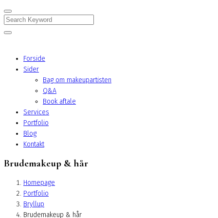
Search
Forside
Sider
Bag om makeupartisten
Q&A
Book aftale
Services
Portfolio
Blog
Kontakt
Brudemakeup & hår
Homepage
Portfolio
Bryllup
Brudemakeup & hår